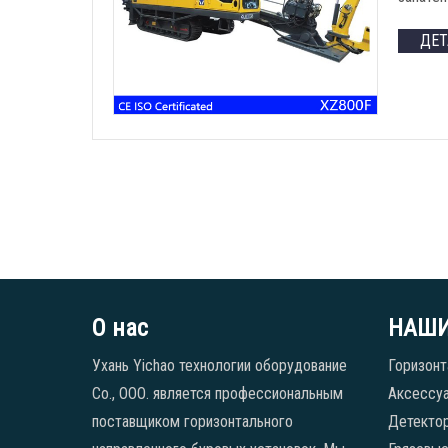
ДЕ
О нас
НАШИ
Ухань Yichao технологии оборудование
Горизонт
Co., ООО. является профессиональным
Аксессуа
поставщиком горизонтального
Детекто