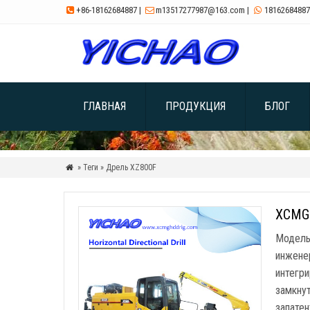
+86-18162684887
|
m13517277987@163.com
|
18162684887



ГЛАВНАЯ
ПРОДУКЦИЯ
БЛОГ
» Теги » Дрель XZ800F

XCMG 
Модель
инжене
интегри
замкнут
запатен