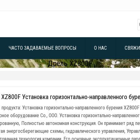
ЧАСТО ЗАДАВАЕМЫЕ ВОПРОСЫ
О НАС
СВЯЖИ
Дрель XZ800F
XZ800F Установка горизонтально-направленного бур
 продукта: Установка горизонтально-направленного бурения XZ800
рное оборудование Co., ООО. Установка горизонтально-направленно
рованную, Полностью автономная конструкция. Он принимает ряд пе
ая энергосберегающие схемы, гидравлического управления, Управле
тованная технология компании. Его основные эксплуатационные пар