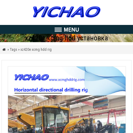
xz420e xcmg hdd установка
» Tags » xz420e xcmg hdd rig
