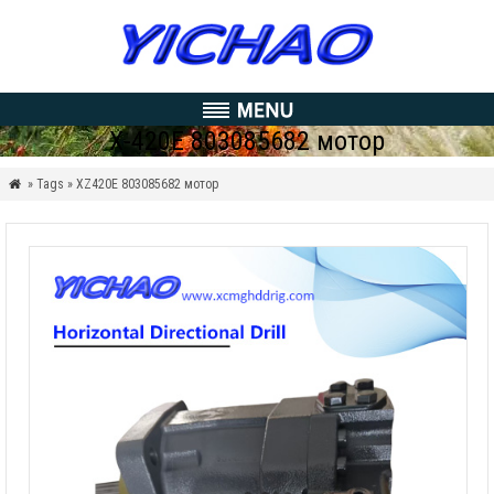
Х-420Е 803085682 мотор
» Tags » XZ420E
803085682 мотор
