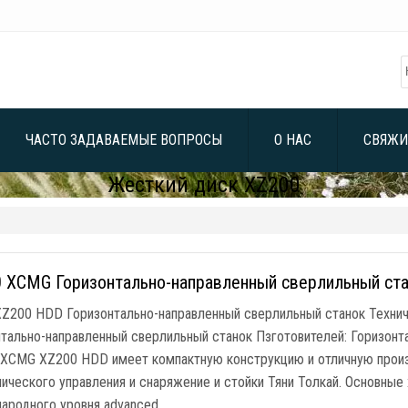
ЧАСТО ЗАДАВАЕМЫЕ ВОПРОСЫ
О НАС
СВЯЖИ
Жесткий диск XZ200
 XCMG Горизонтально-направленный сверлильный ст
Z200 HDD Горизонтально-направленный сверлильный станок Технич
нтально-направленный сверлильный станок Пзготовителей: Горизон
XCMG XZ200 HDD имеет компактную конструкцию и отличную произв
ического управления и снаряжение и стойки Тяни Толкай. Основные 
ародного уровня advanced. …