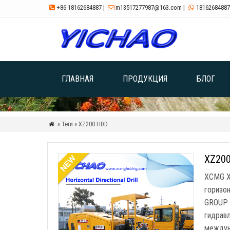
+86-18162684887
|
m13517277987@163.com
|
18162684887



ГЛАВНАЯ
ПРОДУКЦИЯ
БЛОГ
» Теги » XZ200 HDD

XZ200
XCMG X
горизо
GROUP 
гидравл
междун