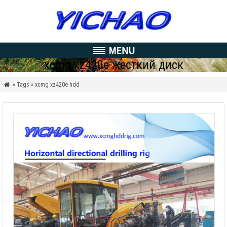
xcmg xz420e жесткий диск
» Tags » xcmg xz420e hdd
