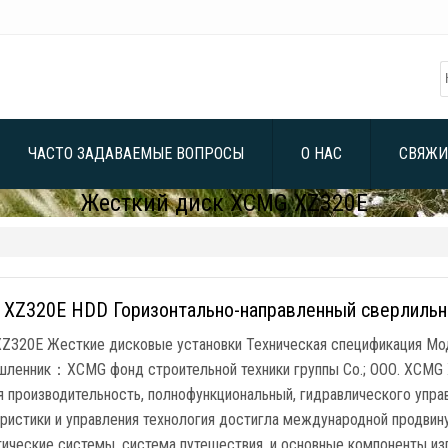
ЧАСТО ЗАДАВАЕМЫЕ ВОПРОСЫ
О НАС
СВЯЖИ
Жесткий диск XCMG XZ320E
XZ320E HDD Горизонтально-направленный сверлильн
Z320E Жесткие дисковые установки Техническая спецификация М
ленник：XCMG фонд строительной техники группы Co.; ООО. XCMG X
я производительность, полнофункциональный, гидравлического упра
ристики и управления технология достигла международной продвину
тические системы, система путешествия, и основные компоненты из