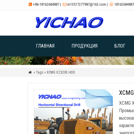
+86-18162684887
|
m13517277987@163.com
|
18162684887



ГЛАВНАЯ
ПРОДУКЦИЯ
БЛОГ
» Tags » XCMG XZ320E HDD

XCMG 
XCMG X
Промыш
высока
характе
энерге