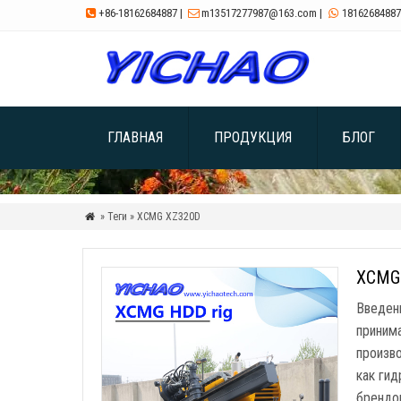
+86-18162684887
|
m13517277987@163.com
|
18162684887



ГЛАВНАЯ
ПРОДУКЦИЯ
БЛОГ
» Теги » XCMG XZ320D

XCMG 
Введен
приним
произв
как ги
брендо