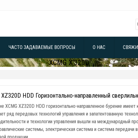
ЧАСТО ЗАДАВАЕМЫЕ ВОПРОСЫ
О НАС
СВЯЖИ
XCMG X'320D
XZ320D HDD Горизонтально-направленный сверлильн
ие XCMG XZ320D HDD горизонтально-направленное бурение имеет ко
ает ряд передовых технологий управления и запатентованную техно
одительности и технологии управления вышли на международный про
дравлические системы, электрическая система и система передачи 
вой продукции …