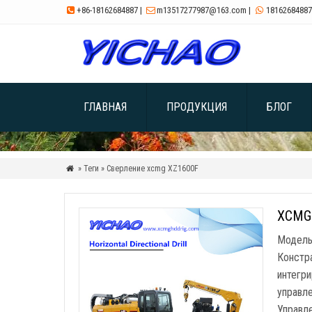
+86-18162684887
|
m13517277987@163.com
|
18162684887



ГЛАВНАЯ
ПРОДУКЦИЯ
БЛОГ
» Теги » Сверление xcmg XZ1600F

XCMG 
Модель
Констр
интегр
управле
Управле