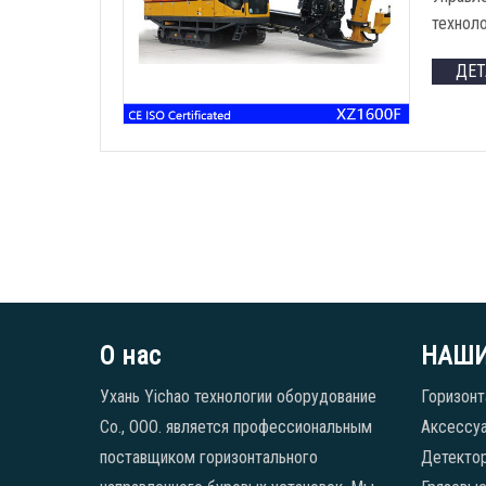
технол
ДЕ
О нас
НАШИ
Ухань Yichao технологии оборудование
Горизонт
Co., ООО. является профессиональным
Аксессуа
поставщиком горизонтального
Детекто