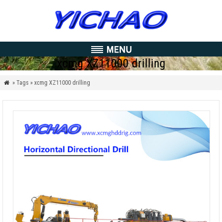
xcmg XZ11000 drilling
» Tags » xcmg XZ11000 drilling
