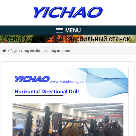
xcmg дирционный сверлильный станок
» Tags » xcmg dirctional drilling machine
