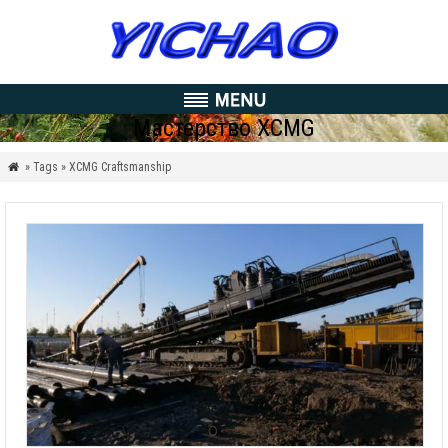
Мастерство XCMG
» Tags » XCMG Craftsmanship
