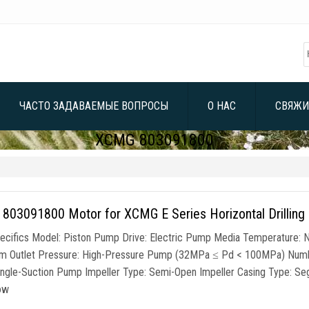
ЧАСТО ЗАДАВАЕМЫЕ ВОПРОСЫ
О НАС
СВЯЖИ
XCMG 803091800
 803091800
Motor for XCMG E Series Horizontal Drillin
ecifics Model
:
Piston Pump Drive
:
Electric Pump Media Temperature
:
N
 Outlet Pressure
:
High-Pressure Pump
(32
MPa ≤ Pd
< 100MPa)
Numb
ingle-Suction Pump Impeller Type
:
Semi-Open Impeller Casing Type
:
Seg
low