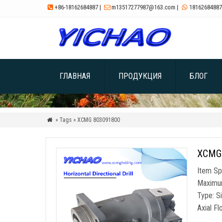
+86-18162684887
|
m13517277987@163.com
|
18162684887



ГЛАВНАЯ
ПРОДУКЦИЯ
БЛОГ
» Tags » XCMG
803091800

XCMG
Item Sp
Maximum
Type
:
S
Axial F