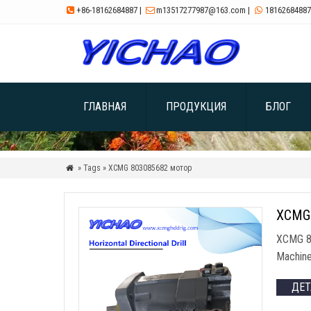
+86-18162684887
|
m13517277987@163.com
|
18162684887



ГЛАВНАЯ
ПРОДУКЦИЯ
БЛОГ
» Tags » XCMG
803085682 мотор

XCMG
XCMG 
Machin
ДЕ