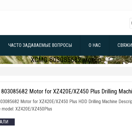
ЧАСТО ЗАДАВАЕМЫЕ ВОПРОСЫ
О НАС
СВЯЖИ
XCMG 803085682 мотор
 803085682
Motor for XZ420E/XZ450 Plus Drilling Mach
803085682
Motor for XZ420E/XZ450 Plus HDD Drilling Machine Descrip
e model
:
XZ420E/XZ450Plus
ТАЛИ