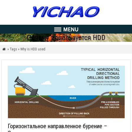
Почему используется HDD
» Tags » Why is HDD used

Горизонтальное направленное бурение –