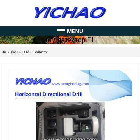
б/у детектор F1
» Tags » used F1 detector
