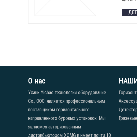
ДЕ
О нас
НАШИ
Ухань Yichao технологии оборудование
Горизонт
Co., ООО. является профессиональным
Аксессуа
поставщиком горизонтального
Детекто
направленного буровых установок. Мы
Грязевые
являемся авторизованным
дистрибьютором XCMG и имеет почти 10