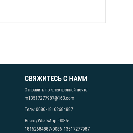
СВЯЖИТЕСЬ С НАМИ
Отправить по электронной почте:
m13517277987@163.com
Тель: 0086-18162684887
Вечат/WhatsApp: 0086-
18162684887/0086-13517277987