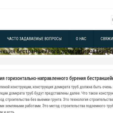
ЧАСТО ЗАДАВАЕМЫЕ ВОПРОСЫ
О НАС
СВЯЖИ
нкция бестраншейного домкратирования т
ия горизонтально-направленного бурения бестраншей
опеной конструкции, конструкция домкрата труб должна быть очень
укции домкрата труб будут представлены далее. Что такое констру
од строительства без выемки грунта. Это технология строительств
ми земляными работами. Это метод строительства подземного труб
ак и есть …