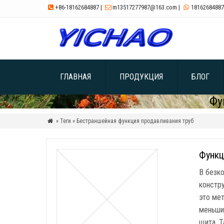
+86-18162684887
|
m13517277987@163.com
|
18162684887



ГЛАВНАЯ
ПРОДУКЦИЯ
БЛОГ
Фу
» Теги » Бестраншейная функция продавливания труб

Функц
В безк
констр
это мет
меньши
щита. Т