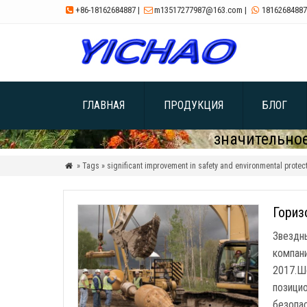
+86-18162684887
|
m13517277987@163.com
|
18162684887



ГЛАВНАЯ
ПРОДУКЦИЯ
БЛОГ
значительно
» Tags » significant improvement in safety and environmental protec

Гориз
Звездны
компан
2017.Ш
позици
безопас