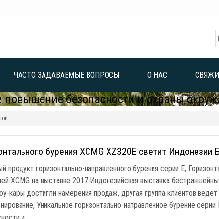
ЧАСТО ЗАДАВАЕМЫЕ ВОПРОСЫ
О НАС
СВЯЖИ
е повышение безопасности и охраны окру
tion
онтального бурения XCMG XZ320E светит Индонезии 
й продукт горизонтально-направленного бурения серии E, Горизон
ией XCMG на выставке 2017 Индонезийская выставка бестраншейных 
оу-кары достигли намерения продаж, другая группа клиентов веде
онирование, Уникальное горизонтально-направленное бурение серии
ности и …