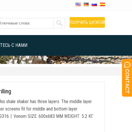
ПОЛУЧИТЬ ЦИТАТОЙ
ТЕСЬ С НАМИ
lling
his shale shaker has three layers
.
The middle layer
r screens fit for middle and bottom layer
.
S316丨Venom SIZE
: 600
х683 MM WEIGHT
: 5.2 КГ