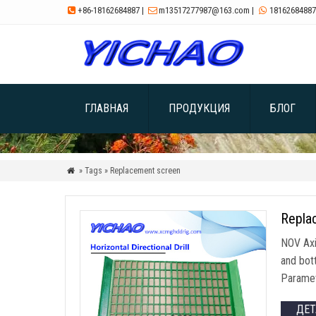
+86-18162684887
|
m13517277987@163.com
|
18162684887



ГЛАВНАЯ
ПРОДУКЦИЯ
БЛОГ
» Tags » Replacement screen

Repla
NOV Axi
and bot
Parame
ДЕ