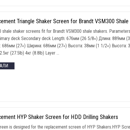
cement Triangle Shaker Screen for Brandt VSM300 Shale
shale shaker screens fit for Brandt VSM300 shale shakers
.
Parameters
imary deck Secondary deck Length
: 676мм (26 5/8«) Длина: 889мм (
 686мм (27«) Ширина: 686мм (27«) Высота: 38мм (1 1/2«) Высота: 
12.5кг (27.5
lb
) 4кг (8.8
lb
)
Layer
…
ТАЛИ
cement HYP Shaker Screen for HDD Drilling Shakers
een is designed for the replacement screen of HYP Shakers.HYP Scree