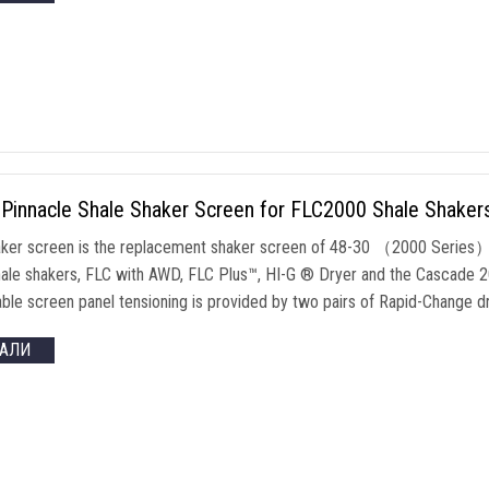
0
Pinnacle Shale Shaker Screen for FLC2000 Shale Shake
aker screen is the replacement shaker screen of
48-30
（2000 Series）
hale shakers
,
FLC with AWD
,
FLC Plus
™,
HI-G ® Dryer and the Cascade
2
iable screen panel tensioning is provided by two pairs of Rapid-Change d
ТАЛИ