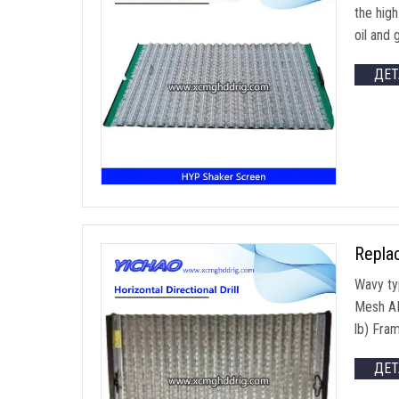
the hig
oil and 
ДЕ
Repla
Wavy ty
Mesh A
lb
)
Fram
ДЕ