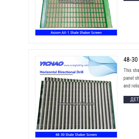
48-3
This sh
panel s
and rel
ДЕ