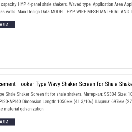
h capacity HYP 4-panel shale shakers
.
Waved type
.
Application Area Appl
gas wells
.
Main Design Data MODEL
:
HYP WIRE MESH MATERIAL AND 
ТАЛИ
cement Hooker Type Wavy Shaker Screen for Shale Shak
pe Shale Shaker Screen fit for shale shakers
. Материал:
SS304 Size
: 1
PI20-API40 Dimension Length
: 1050мм (41 3/10«) Ширина: 697мм (27
e material galvanization
ТАЛИ