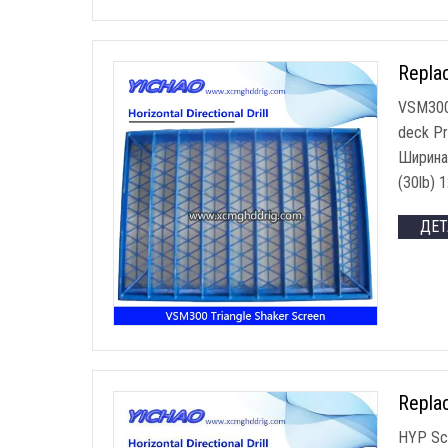
Repla
VSM300 
deck Pr
Ширина:
(30
lb
) 
ДЕ
Repla
HYP Scr