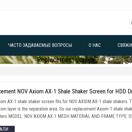
ЧАСТО ЗАДАВАЕМЫЕ ВОПРОСЫ
О НАС
СВЯЖИ
Replacement screen
cement NOV Axiom AX-1 Shale Shaker Screen for HDD Dri
om AX-1 shale shaker screen fits for NOV AXIOM AX-1 shale shakers
.
T
tom layer is the separation area
.
So our replacement Axiom-1 shale shake
ters MODEL
:
NOV AXIOM AX-1 MESH MATERIAL AND FRAME TYPE
:
S
ТАЛИ