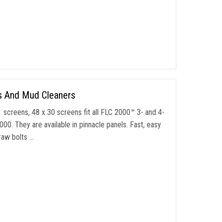
rs And Mud Cleaners
 screens
, 48 x 30
screens fit all FLC 2000
™ 3-
and 4-
000.
They are available in pinnacle panels
.
Fast
,
easy
raw bolts
…