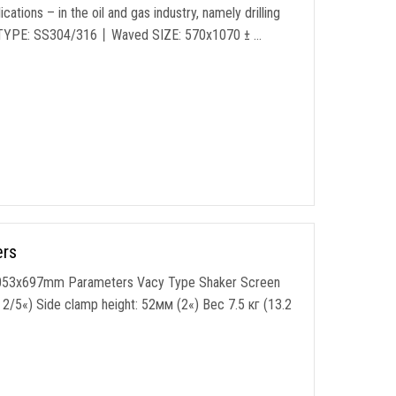
ications
–
in the oil and gas industry
,
namely drilling
TYPE
:
SS304/316丨Waved SIZE
: 570
х1070 ±
…
ers
053
x697mm Parameters Vacy Type Shaker Screen
 2/5«)
Side clamp height
: 52мм (2«) Вес 7.5 кг (13.2