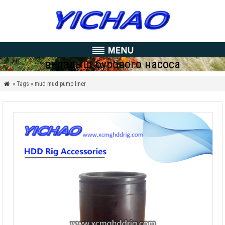
вкладыш бурового насоса
» Tags » mud mud pump liner
