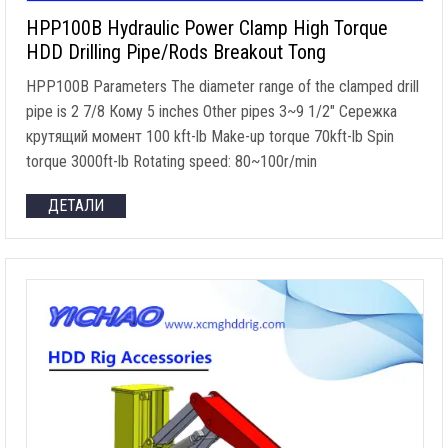
HPP100B Hydraulic Power Clamp High Torque
HDD Drilling Pipe/Rods Breakout Tong
HPP100B Parameters The diameter range of the clamped drill
pipe is
2 7/8 Кому 5
inches Other pipes 3~9 1/2
″ Сережка
крутящий момент 100
kft-lb Make-up torque 70kft-lb Spin
torque 3000ft-lb Rotating speed
: 80
~100r/min
ДЕТАЛИ