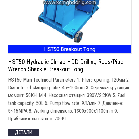
HST50 Hydraulic Clmap HDD Drilling Rods/Pipe
Wrench Shackle Breakout Tong
HST50 Main Technical Parameters
1.
Pliers opening
: 120мм 2.
Diameter of clamping tube
: 45
~100mm
3. Сережка крутящий
момент: 50КН. M 4. Насосная станция: 380
V/2.2KW
5.
Fuel
tank capacity
: 50L 6.
Pump flow rate
: 9Л/мин 7. Давление:
5
~16MPA
8.
Working dimensions
: 1300
x900x1100mm
9.
Приблизительный вес: 700КГ
ДЕТАЛИ