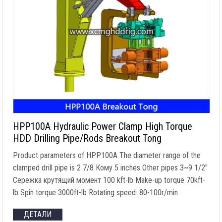
HPP100A Hydraulic Power Clamp High Torque
HDD Drilling Pipe/Rods Breakout Tong
Product parameters of HPP100A The diameter range of the
clamped drill pipe is
2 7/8 Кому 5
inches Other pipes 3~9 1/2
″
Сережка крутящий момент 100
kft-lb Make-up torque 70kft-
lb Spin torque 3000ft-lb Rotating speed
: 80-100r/min
ДЕТАЛИ