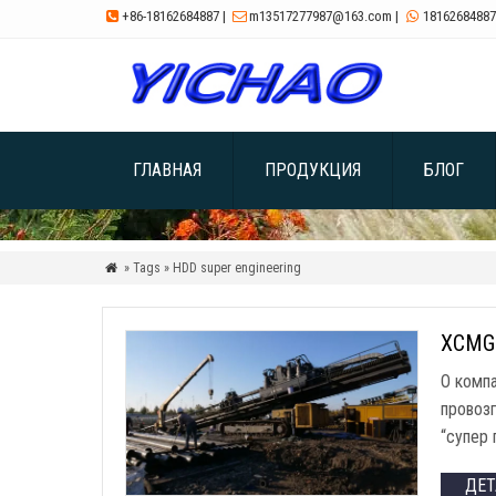
+86-18162684887
|
m13517277987@163.com
|
18162684887



ГЛАВНАЯ
ПРОДУКЦИЯ
БЛОГ
» Tags » HDD super engineering

XCMG 
О компа
провоз
“супер
ДЕ