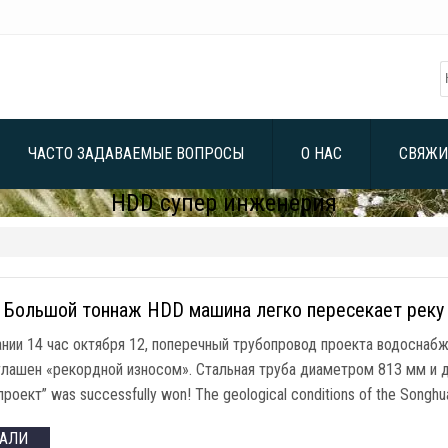
ЧАСТО ЗАДАВАЕМЫЕ ВОПРОСЫ
О НАС
СВЯЖИ
HDD супер инженерия
Большой тоннаж HDD машина легко пересекает реку 
нии 14 час октября 12, поперечный трубопровод проекта водоснабже
глашен «рекордной износом». Стальная труба диаметром 813 мм и д
 проект”
was successfully won
!
The geological conditions of the Songhu
ТАЛИ