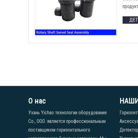
продук
ДЕ
О нас
НАШИ
Ухань Yichao технологии оборудование
Горизонт
Co., ООО. является профессиональным
Аксессуа
поставщиком горизонтального
Детекто