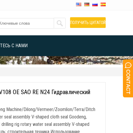
ПОЛУЧИТЬ ЦИТАТОЙ
ТЕСЬ С НАМИ
V108 OE SAO RE N24 Гидравлический
deng Machine/Dilong/Vermeer/Zoomlion/Terra/Ditch
ater seal assembly V-shaped cloth seal Goodeng
,
 drilling rig rotary water seal assembly V-shaped
ль: строительная техника Использование