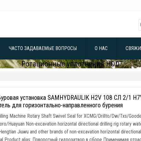
ЧАСТО ЗАДАВАЕМЫЕ ВОПРОСЫ
О НАС
СВЯЖИ
Ротационные уплотнения HDD
уровая установка SAMHYDRAULIK H2V 108 СЛ 2/1 H7
тель для горизонтально-направленного бурения
lling Machine Rotary Shaft Swivel Seal for XCMG/Drillto/Dw/Txs/Goo
oro/Huayuan Non-excavation horizontal directional drilling rig rotary w
Hengtian Jiuwu and other brands of non-excavation horizontal directional
al Product alias
: Поворотный гидрозатвор в сборе Применимая отрас