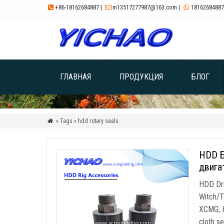
+86-18162684887
|
m13517277987@163.com
|
18162684887



ГЛАВНАЯ
ПРОДУКЦИЯ
БЛОГ
» Tags » hdd rotary seals

HDD Б
двига
HDD Dri
Witch/T
XCMG,
cloth se