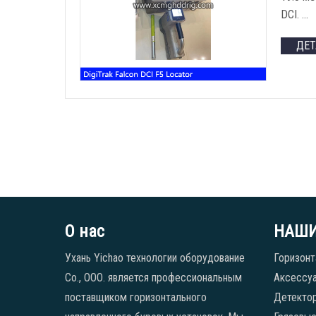
DCI. …
ДЕ
О нас
НАШИ
Ухань Yichao технологии оборудование
Горизонт
Co., ООО. является профессиональным
Аксессуа
поставщиком горизонтального
Детекто