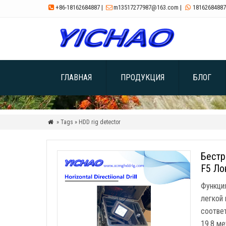
+86-18162684887
|
m13517277987@163.com
|
18162684887



ГЛАВНАЯ
ПРОДУКЦИЯ
БЛОГ
» Tags » HDD rig detector

Бестр
F5 Ло
Функци
легкой
соответ
19.8 м