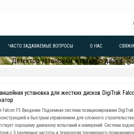
ЧАСТО ЗАДАВАЕМЫЕ ВОПРОСЫ
О НАС
СВЯЖИ
Детектор установки жесткого диска
аншейная установка для жестких дисков DigiTrak Fal
катор
я Falcon F5 Введение Подземная система позиционирования DigiTra
 конструкцией и быстрым управлением для сложного строительства
ствует хорошему диапазону испытаний и измерений. Система подзем
етров с 5 различные частоты и технология трехмерного позиционир