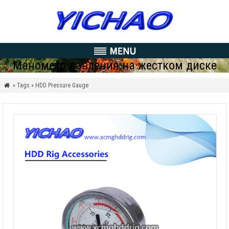
Манометр давления на жестком диске
» Tags » HDD Pressure Gauge
