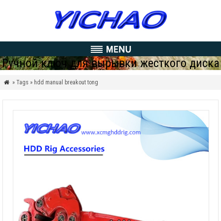
Ручной ключ для вырывки жесткого диска
» Tags » hdd manual breakout tong
