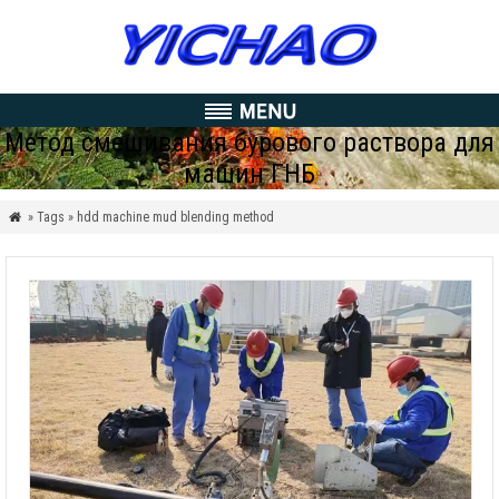
Метод смешивания бурового раствора для
машин ГНБ
» Tags » hdd machine mud blending method
