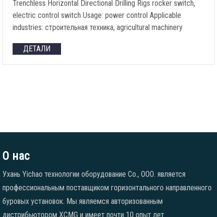
Trenchless Horizontal Directional Drilling Rigs rocker switch
,
electric control switch Usage
:
power control Applicable
industries
: строительная техника,
agricultural machinery
ДЕТАЛИ
О нас
Ухань Yichao технологии оборудование Co., ООО. является
профессиональным поставщиком горизонтального направленного
буровых установок. Мы являемся авторизованным
дистрибьютором XCMG и имеет почти 10 опыт лет