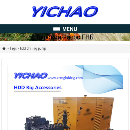
Буровой насос ГНБ
» Tags » hdd drilling pump
