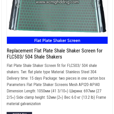
Replacement Flat Plate Shale Shaker Screen for
FLC503/
504
Shale Shakers
Flat Plate Shale Shaker Screen fit for FLC503/
504
shale
shakers
. Тип:
flat plate type Material
:
Stainless Steel
304
Delivery time
: 15
days Package
:
two pieces in one carton box
Parameters Flat Plate Shaker Screens Mesh API20-API40
Dimension Length
: 1050мм (41 3/10«) Ширина: 697мм (27
2/5«)
Side clamp height
: 52мм (2«) Вес 6.0 кг (13.2
lb
)
Frame
material galvanization