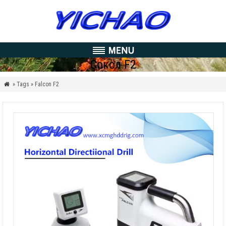
Сокол F2
» Tags » Falcon F2
