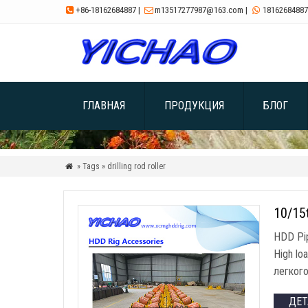
+86-18162684887
|
m13517277987@163.com
|
18162684887



ГЛАВНАЯ
ПРОДУКЦИЯ
БЛОГ
» Tags » drilling rod roller

10/15
HDD Pip
High lo
легкого
ДЕ