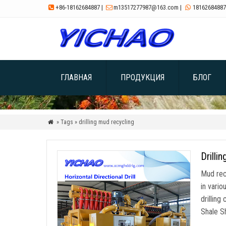
+86-18162684887
|
m13517277987@163.com
|
18162684887



ГЛАВНАЯ
ПРОДУКЦИЯ
БЛОГ
» Tags » drilling mud recycling

Drilli
Mud rec
in vario
drilling
Shale S