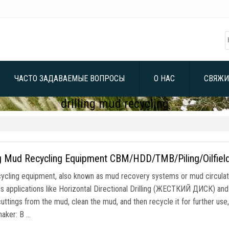
ЧАСТО ЗАДАВАЕМЫЕ ВОПРОСЫ
О НАС
СВЯЖИ
drilling mud recycling
ng Mud Recycling Equipment CBM/HDD/TMB/Piling/Oilfield
ycling equipment
,
also known as mud recovery systems or mud circula
us applications like Horizontal Directional Drilling
(ЖЕСТКИЙ ДИСК)
and
 cuttings from the mud
,
clean the mud
,
and then recycle it for further use
haker
: В …