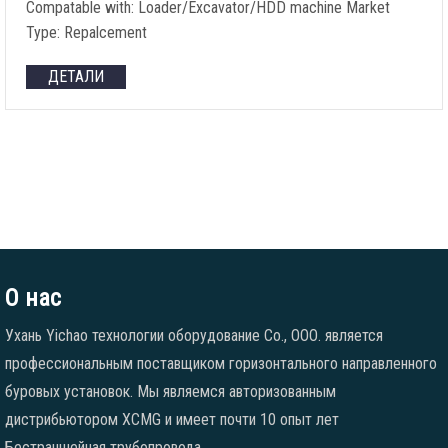
Compatable with
:
Loader/Excavator/HDD machine Market
Type
:
Repalcement
ДЕТАЛИ
О нас
Ухань Yichao технологии оборудование Co., ООО. является
профессиональным поставщиком горизонтального направленного
буровых установок. Мы являемся авторизованным
дистрибьютором XCMG и имеет почти 10 опыт лет
Бестраншейная трубопровода.