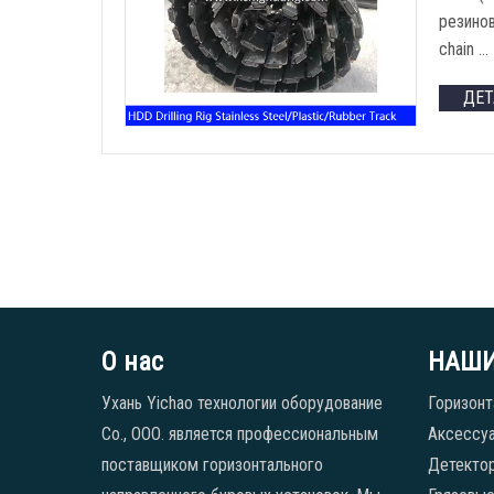
резино
chain
…
ДЕ
О нас
НАШИ
Ухань Yichao технологии оборудование
Горизонт
Co., ООО. является профессиональным
Аксессуа
поставщиком горизонтального
Детекто