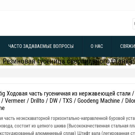
ЧАСТО ЗАДАВАЕМЫЕ ВОПРОСЫ
О НАС
СВЯЖИ
Резиновая гусеница сверлильного станка
ig Ходовая часть гусеничная из нержавеющей стали / 
 Vermeer / Drillto / DW / TXS / Goodeng Machine / Dilong
ne
я часть неэкскаваторной горизонтально-направленной буровой устан
ровода, состоит из цепного шкива (Высококачественная стальная п
кструдированный алюминиевый сплав) Штифт вала (легированная ста