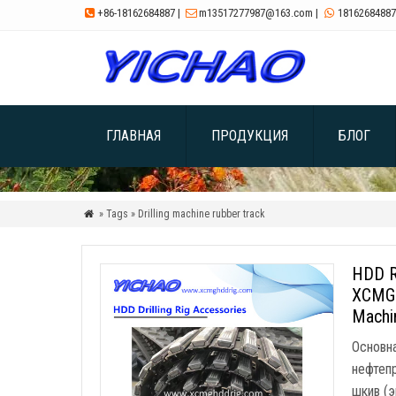
+86-18162684887
|
m13517277987@163.com
|
18162684887



ГЛАВНАЯ
ПРОДУКЦИЯ
БЛОГ
» Tags » Drilling machine rubber track

HDD R
XCMG /
Machi
Основна
нефтеп
шкив (э