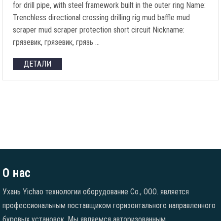
for drill pipe
,
with steel framework built in the outer ring Name
:
Trenchless directional crossing drilling rig mud baffle mud
scraper mud scraper protection short circuit Nickname
:
грязевик, грязевик, грязь …
ДЕТАЛИ
О нас
Ухань Yichao технологии оборудование Co., ООО. является
профессиональным поставщиком горизонтального направленного
буровых установок. Мы являемся авторизованным