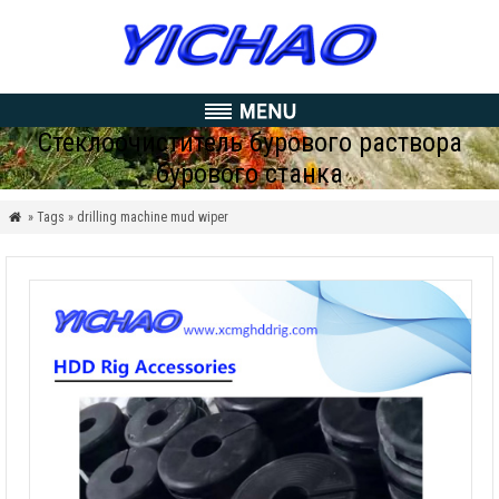
Стеклоочиститель бурового раствора
бурового станка
» Tags » drilling machine mud wiper
