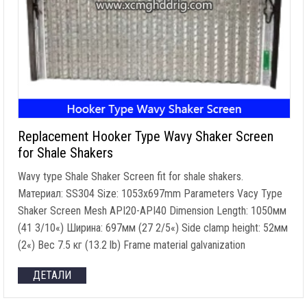
Replacement Hooker Type Wavy Shaker Screen
for Shale Shakers
Wavy type Shale Shaker Screen fit for shale shakers
.
Материал:
SS304 Size
: 1053
x697mm Parameters Vacy Type
Shaker Screen Mesh API20-API40 Dimension Length
: 1050мм
(41 3/10«) Ширина: 697мм (27 2/5«)
Side clamp height
: 52мм
(2«) Вес 7.5 кг (13.2
lb
)
Frame material galvanization
ДЕТАЛИ