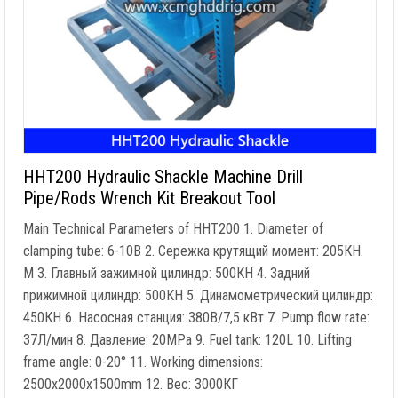
HHT200 Hydraulic Shackle Machine Drill
Pipe/Rods Wrench Kit Breakout Tool
Main Technical Parameters of HHT200
1.
Diameter of
clamping tube
: 6-10В 2. Сережка крутящий момент: 205КН.
M 3. Главный зажимной цилиндр: 500КН 4. Задний
прижимной цилиндр: 500КН 5. Динамометрический цилиндр:
450КН 6. Насосная станция: 380В/7,5 кВт 7.
Pump flow rate
:
37Л/мин 8. Давление: 20MPa 9.
Fuel tank
: 120L 10.
Lifting
frame angle
: 0-20° 11.
Working dimensions
:
2500
x2000x1500mm
12. Вес: 3000КГ