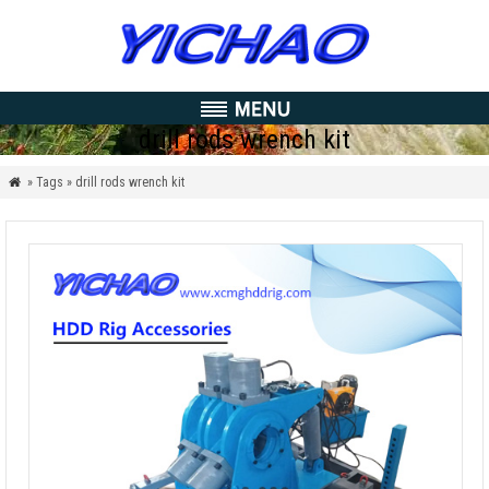
drill rods wrench kit
» Tags » drill rods wrench kit
