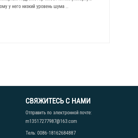
ому у него низкий уровень шума …
СВЯЖИТЕСЬ С НАМИ
Отправить по электронной почте:
m13517277987@163.com
Тель: 0086-18162684887