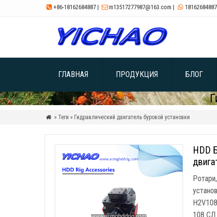
+86-18162684887
|
m13517277987@163.com
|
18162684887



ГЛАВНАЯ
ПРОДУКЦИЯ
БЛОГ
Г
» Теги » Гидравлический двигатель буровой установки

HDD Б
двига
Ротари
установ
H2V108
108 СЛ