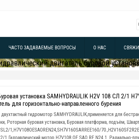
ЧАСТО ЗАДАВАЕМЫЕ ВОПРОСЫ
О НАС
СВЯЖИ
идравлический двигатель буровой установ
уровая установка SAMHYDRAULIK H2V 108 СЛ 2/1 H7
тель для горизонтально-направленного бурения
, двухтактный гидромотор SAMHYDRAULIK,применяется для бестран
ки, Роторная буровая установка, Буровая платформа, подъём, Шварт
SL2/1,H7V108OESAOREN24,SH7V160SARREE160/70.,H2V160SF2R2
 2/1 Гидравлический мотор H7V108 OE SAO RE N24 1. Радиально-п