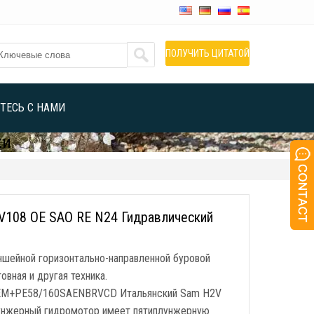
ПОЛУЧИТЬ ЦИТАТОЙ
ТЕСЬ С НАМИ
ки
V108 OE SAO RE N24 Гидравлический
шейной горизонтально-направленной буровой
овная и другая техника.
EM+PE58/160SAENBRVCD Итальянский Sam H2V
лунжерный гидромотор имеет пятиплунжерную