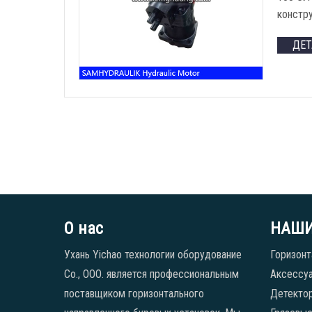
констру
ДЕ
О нас
НАШИ
Ухань Yichao технологии оборудование
Горизонт
Co., ООО. является профессиональным
Аксессуа
поставщиком горизонтального
Детекто