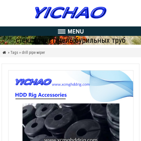
стеклоочиститель бурильных труб
» Tags » drill pipe wiper
