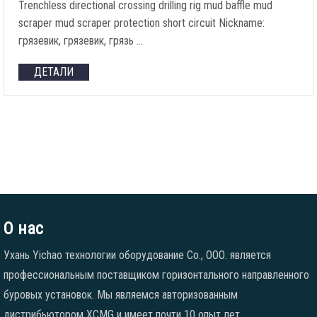
Trenchless directional crossing drilling rig mud baffle mud
scraper mud scraper protection short circuit Nickname
:
грязевик, грязевик, грязь …
ДЕТАЛИ
О нас
Ухань Yichao технологии оборудование Co., ООО. является
профессиональным поставщиком горизонтального направленного
буровых установок. Мы являемся авторизованным
дистрибьютором XCMG и имеет почти 10 опыт лет