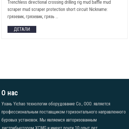
Trenchless directional crossing drilling rig mud baffle mud
scraper mud scraper protection short circuit Nickname
:
грязевик, грязевик, грязь …
ДЕТАЛИ
О нас
Ухань Yichao технологии оборудование Co., ООО. является
профессиональным поставщиком горизонтального направленного
буровых установок. Мы являемся авторизованным
дистрибьютором XCMG и имеет почти 10 опыт лет