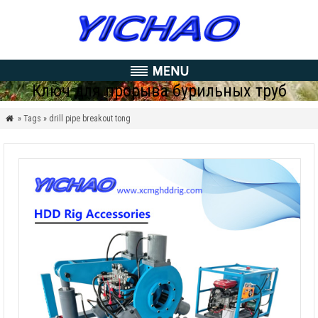
Ключ для прорыва бурильных труб
» Tags » drill pipe breakout tong
