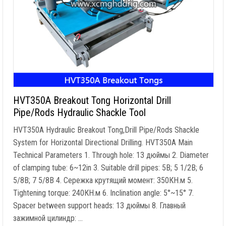
HVT350A Breakout Tong Horizontal Drill
Pipe/Rods Hydraulic Shackle Tool
HVT350A Hydraulic Breakout Tong
,
Drill Pipe/Rods Shackle
System for Horizontal Directional Drilling
.
HVT350A Main
Technical Parameters
1.
Through hole
: 13 дюймы 2.
Diameter
of clamping tube
: 6
~12in
3.
Suitable drill pipes
: 5В; 5 1/2В; 6
5/8В; 7 5/8В 4. Сережка крутящий момент: 350КН.м 5.
Tightening torque
: 240КН.м 6.
Inclination angle
: 5
°~15°
7.
Spacer between support heads
: 13 дюймы 8. Главный
зажимной цилиндр: …