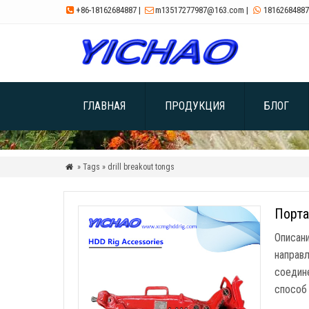
+86-18162684887
|
m13517277987@163.com
|
18162684887



ГЛАВНАЯ
ПРОДУКЦИЯ
БЛОГ
» Tags » drill breakout tongs

Порта
Описан
направ
соедин
способ