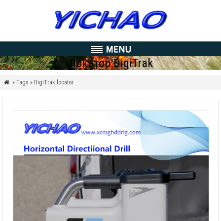
Локатор DigiTrak
» Tags » DigiTrak locator
