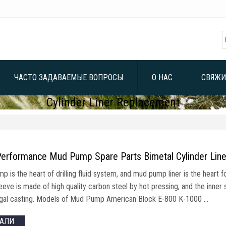
ЧАСТО ЗАДАВАЕМЫЕ ВОПРОСЫ
О НАС
СВЯЖИ
Cylinder Liner Replacement
Performance Mud Pump Spare Parts Bimetal Cylinder Line
 is the heart of drilling fluid system
,
and mud pump liner is the heart 
eeve is made of high quality carbon steel by hot pressing
,
and the inner
gal casting
.
Models of Mud Pump American Block E-800 K-1000
…
ТАЛИ