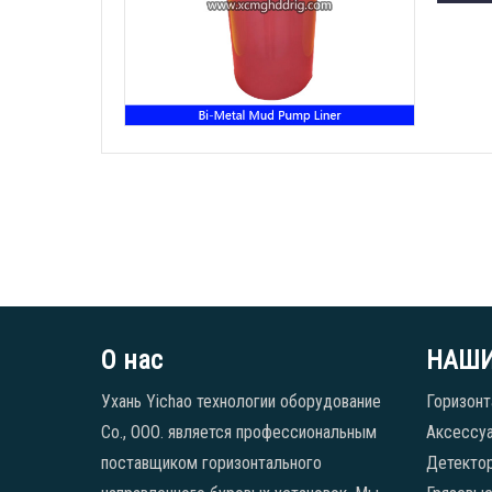
О нас
НАШИ
Ухань Yichao технологии оборудование
Горизонт
Co., ООО. является профессиональным
Аксессуа
поставщиком горизонтального
Детекто