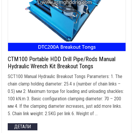
CTM100 Portable HDD Drill Pipe/Rods Manual
Hydraulic Wrench Kit Breakout Tongs
SCT100 Manual Hydraulic Breakout Tongs Parameters
: 1.
The
chain clamp holding diameter
: 25.4 x (
number of chain links
–
0.5) мм 2.
Maximum torque for loading and unloading shackles
:
100 kN.m 3.
Basic configuration clamping diameter
: 70 – 200
мм 4.
If the clamping diameter increases
,
just add more links
.
5.
Chain link weight
: 2.5
KG per link
6.
Weight of
…
ДЕТАЛИ