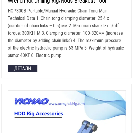
Wrench Kit Drilling Rig/Rods Breakout Tool
HCP300B Portable/Manual Hydraulic Chain Tong Main
Technical Data
1.
Chain tong clamping diameter
: 25.4 x
(
number of chain links
– 0.5) мм 2.
Maximum shackle on/off
torque
: 300КН. M 3.
Clamping diameter
: 100-320мм (
increase
the diameter by adding chain links
) 4.
The maximum pressure
of the electric hydraulic pump is
63 MPa 5.
Weight of hydraulic
pump
: 40КГ 6.
Electric pump
…
ДЕТАЛИ