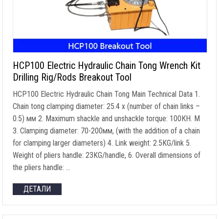
HCP100 Electric Hydraulic Chain Tong Wrench Kit
Drilling Rig/Rods Breakout Tool
HCP100 Electric Hydraulic Chain Tong Main Technical Data
1.
Chain tong clamping diameter
: 25.4 x (
number of chain links
–
0.5) мм 2.
Maximum shackle and unshackle torque
: 100КН. M
3.
Clamping diameter
: 70-200мм, (
with the addition of a chain
for clamping larger diameters
) 4.
Link weight
: 2.5
KG/link
5.
Weight of pliers handle
: 23
KG/handle
, 6.
Overall dimensions of
the pliers handle
: …
ДЕТАЛИ