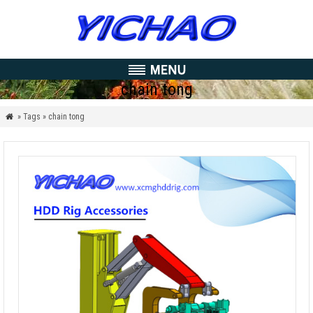
chain tong
» Tags » chain tong
