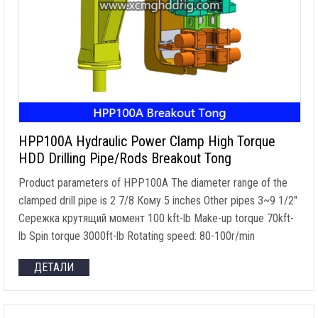
HPP100A Hydraulic Power Clamp High Torque
HDD Drilling Pipe/Rods Breakout Tong
Product parameters of HPP100A The diameter range of the
clamped drill pipe is
2 7/8 Кому 5
inches Other pipes 3~9 1/2
″
Сережка крутящий момент 100
kft-lb Make-up torque 70kft-
lb Spin torque 3000ft-lb Rotating speed
: 80-100r/min
ДЕТАЛИ