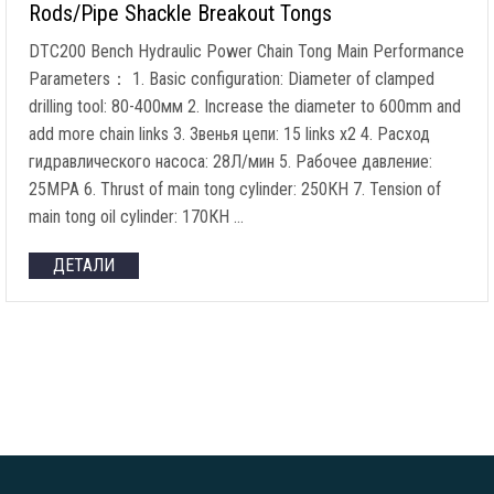
Rods/Pipe Shackle Breakout Tongs
DTC200 Bench Hydraulic Power Chain Tong Main Performance
Parameters
： 1.
Basic configuration
:
Diameter of clamped
drilling tool
: 80-400мм 2.
Increase the diameter to 600mm and
add more chain links
3. Звенья цепи: 15
links x2
4. Расход
гидравлического насоса: 28Л/мин 5. Рабочее давление:
25MPA 6.
Thrust of main tong cylinder
: 250КН 7.
Tension of
main tong oil cylinder
: 170КН …
ДЕТАЛИ