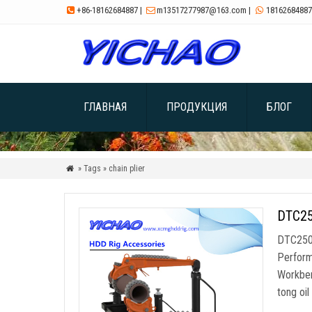
+86-18162684887
|
m13517277987@163.com
|
18162684887



ГЛАВНАЯ
ПРОДУКЦИЯ
БЛОГ
» Tags » chain plier

DTC250
DTC250 
Perfor
Workbe
tong oil