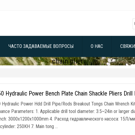
ЧАСТО ЗАДАВАЕМЫЕ ВОПРОСЫ
О НАС
СВЯЖИ
chain plier
 Hydraulic Power Bench Plate Chain Shackle Pliers Drill
Hydraulic Power Hdd Drill Pipe/Rods Breakout Tongs Chain Wrench Ki
mance Parameters
: 1.
Applicable drill tool diameter
: 3.5
~24in or larger d
nch
: 3000
x1200x1000mm
4. Расход гидравлического насоса: 15Л/ми
 cylinder
: 250КН 7.
Main tong
…