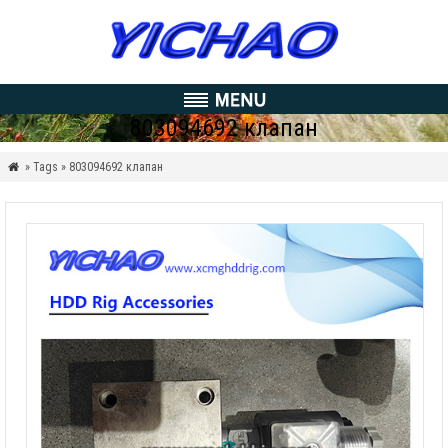
803094692 клапан
» Tags »
803094692 клапан
