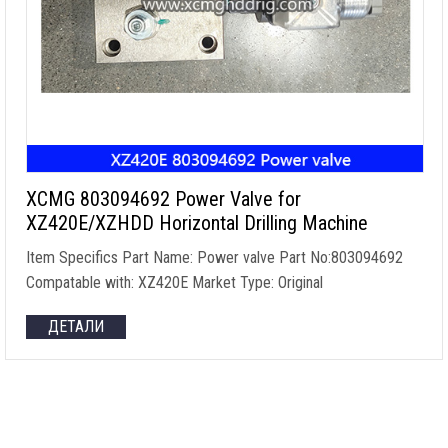
XCMG 803094692
Power Valve for
XZ420E/XZHDD Horizontal Drilling Machine
Item Specifics Part Name
:
Power valve Part No
:803094692
Compatable with
:
XZ420E Market Type
:
Original
ДЕТАЛИ