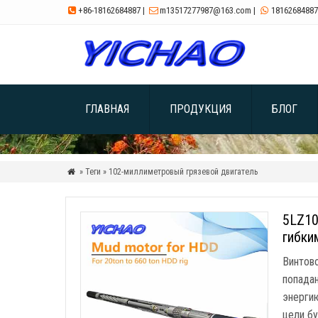
+86-18162684887
|
m13517277987@163.com
|
18162684887



ГЛАВНАЯ
ПРОДУКЦИЯ
БЛОГ
» Теги » 102-миллиметровый грязевой двигатель

5LZ10
гибки
Винтов
попадан
энергию
цели бу