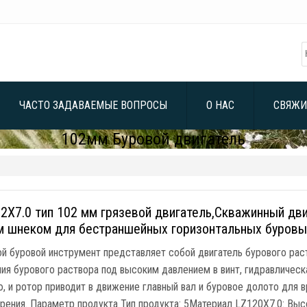
ЧАСТО ЗАДАВАЕМЫЕ ВОПРОСЫ
О НАС
СВЯЖИ
102мм Буровой двигатель
2X7.0 тип 102 мм грязевой двигатель,Скважинный дв
м шнеком для бестраншейных горизонтальных буровы
ой буровой инструмент представляет собой двигатель бурового р
ия бурового раствора под высоким давлением в винт, гидравлическ
, и ротор приводит в движение главный вал и буровое долото для 
рения. Параметр продукта Тип продукта: 5Материал LZ120X7.0: Вы