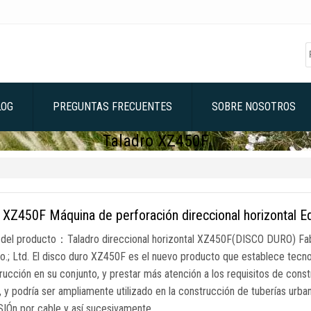
LOG
PREGUNTAS FRECUENTES
SOBRE NOSOTROS
Taladro XZ450F
XZ450F Máquina de perforación direccional horizontal E
del producto：Taladro direccional horizontal XZ450F(DISCO DURO) F
o.; Ltd. El disco duro XZ450F es el nuevo producto que establece tecnol
rucción en su conjunto, y prestar más atención a los requisitos de cons
, y podría ser ampliamente utilizado en la construcción de tuberías urba
IÓn por cable y así sucesivamente …