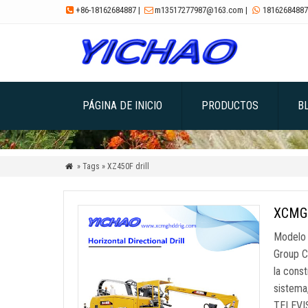
+86-18162684887
|
m13517277987@163.com
|
18162684887



PÁGINA DE INICIO
PRODUCTOS
B
» Tags » XZ450F drill

XCMG 
Modelo 
Group C
la const
sistema
TELEVIS